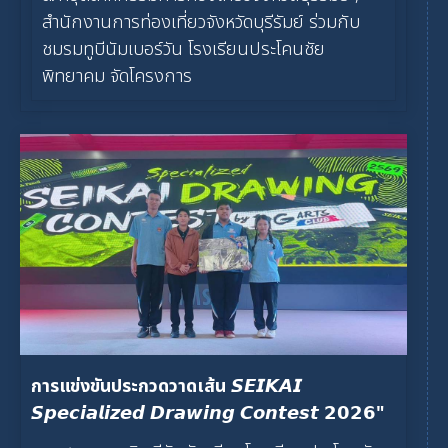
สำนักงานการท่องเที่ยวจังหวัดบุรีรัมย์ ร่วมกับ
ชมรมทูบีนัมเบอร์วัน โรงเรียนประโคนชัย
พิทยาคม จัดโครงการ
การแข่งขันประกวดวาดเส้น 𝙎𝙀𝙄𝙆𝘼𝙄
𝙎𝙥𝙚𝙘𝙞𝙖𝙡𝙞𝙯𝙚𝙙 𝘿𝙧𝙖𝙬𝙞𝙣𝙜 𝘾𝙤𝙣𝙩𝙚𝙨𝙩 𝟮𝟬𝟮𝟲"