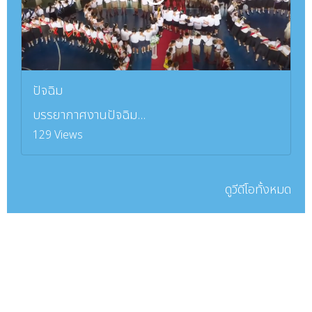
ปัจฉิม
บรรยากาศงานปัจฉิม...
129 Views
ดูวีดีโอทั้งหมด