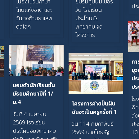
เนื่องในวันภาษา
ชมรมทูบีนัมเบอร์
ปร
ไทยแห่งชาติ และ
วัน โรงเรียน
วันต่อต้านยาเสพ
ประโคนชัย
ติดโลก
พิทยาคม จัด
โครงการ
การ
ยุ
ปร
มอบตัวนักเรียนชั้น
ปร
มัธยมศึกษาปีที่ 1/
โร
ม.4
โครงการค่ายปั้นฝัน
พิท
ฉันจะเป็นครูครั้งที่ 1
วันที่ 4 เมษายน
ดีง
2569 โรงเรียน
วันที่ 14 กุมภาพันธ์
ปร
ประโคนชัยพิทยาคม
2569 นายไทยรัฐ
10