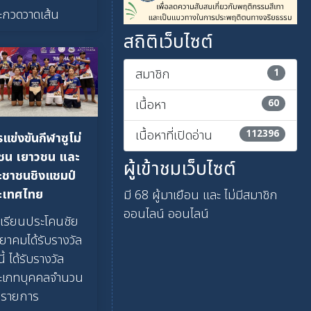
ะกวดวาดเส้น
สถิติเว็บไซต์
สมาชิก
1
เนื้อหา
60
เนื้อหาที่เปิดอ่าน
112396
แข่งขันกีฬาซูโม่
วชน เยาวชน และ
ผู้เข้าชมเว็บไซต์
ะชาชนชิงแชมป์
ะเทศไทย
มี 68 ผู้มาเยือน และ ไม่มีสมาชิก
ออนไลน์ ออนไลน์
งเรียนประโคนชัย
ยาคมได้รับรางวัล
นี้ ได้รับรางวัล
ะเภทบุคคลจำนวน
 รายการ