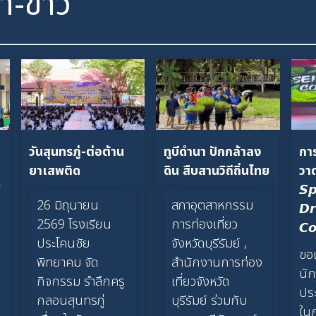
้า-ขาว
วันสุนทรภู่-ต่อต้าน
ทูบีดำนา ปักกล้าลง
กา
ยาเสพติด
ดิน สืบสานวิถีถิ่นไทย
วาด
"
𝙎𝙥
26 มิถุนายน
สภาอุตสาหกรรม
𝘿
2569 โรงเรียน
การท่องเที่ยว
𝘾
ประโคนชัย
จังหวัดบุรีรัมย์ ,
ขอ
พิทยาคม จัด
สำนักงานการท่อง
นัก
กิจกรรม รำลึกครู
เที่ยวจังหวัด
ปร
กลอนสุนทรภู่
บุรีรัมย์ ร่วมกับ
ใน