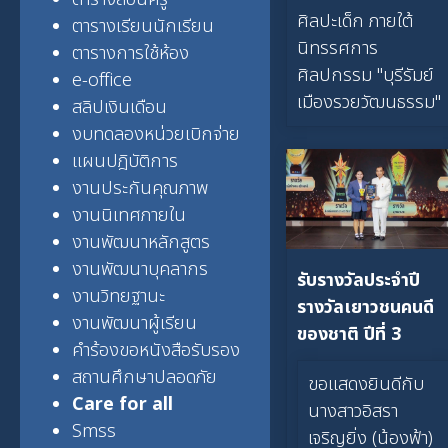
ศิลปะเด็ก ภายใต้
ตารางเรียนนักเรียน
นิทรรศการ
ตารางการใช้ห้อง
ศิลปกรรม "บุรีรัมย์
e-office
เมืองรวยวัฒนธรรม"
สลิปเงินเดือน
งบทดลองหน่วยเบิกจ่าย
แผนปฎิบัติการ
งานประกันคุณภาพ
งานนิเทศภายใน
งานพัฒนาหลักสูตร
งานพัฒนาบุคลากร
รับรางวัลประจำปี
งานวิทยฐานะ
รางวัลเยาวชนคนดี
งานพัฒนาผู้เรียน
ของชาติ ปีที่ 3
คำร้องขอหนังสือรับรอง
สถานศึกษาปลอดภัย
ขอแสดงยินดีกับ
Care for all
นางสาวอิสรา
Smss
เจริญยิ่ง (น้องฟ้า)