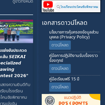
ดูข่าวทั้งหมด
เอกสารดาวน์โหลด
นโยบายการคุ้มครองข้อมูลส่วน
บุคคล (Privacy Policy)
ดาวน์โหลด
รแข่งขันประกวด
คู่มือการปฏิบัติงานรับเรื่องราว
เส้น 𝙎𝙀𝙄𝙆𝘼𝙄
ร้องทุกข์
𝙚𝙘𝙞𝙖𝙡𝙞𝙯𝙚𝙙
ดาวน์โหลด
𝙖𝙬𝙞𝙣𝙜
𝙣𝙩𝙚𝙨𝙩 𝟮𝟬𝟮𝟲"
คู่มือเรียนฟรี 15 ปี
แสดงความยินดีกับ
ดาวน์โหลด
เรียนโรงเรียน
ะโคนชัยพิทยาคม
การแข่งขัน